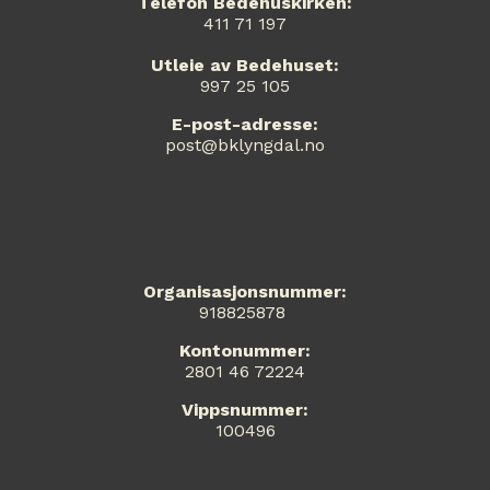
Telefon Bedehuskirken:
411 71 197
Utleie av Bedehuset:
997 25 105
E-post-adresse:
post@bklyngdal.no
Organisasjonsnummer:
918825878
Kontonummer:
2801 46 72224
Vippsnummer:
100496