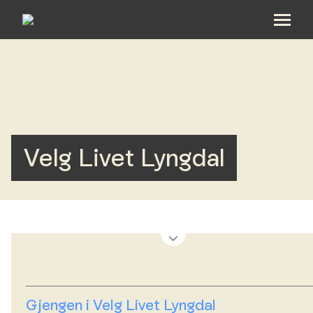
Om oss
Hva skjer hos oss
Velg Livet Lyngdal
Bli med
Kalender
Gi en gave
Taler
Gjengen i Velg Livet Lyngdal