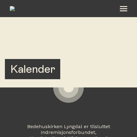
Om oss
Hva skjer hos oss
Kalender
Bli med
Kalender
Gi en gave
Taler
Bedehuskirken Lyngdal er tilsluttet
Indremisjonsforbundet,